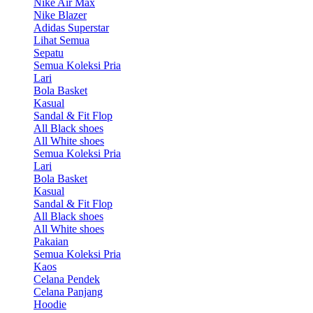
Nike Air Max
Nike Blazer
Adidas Superstar
Lihat Semua
Sepatu
Semua Koleksi Pria
Lari
Bola Basket
Kasual
Sandal & Fit Flop
All Black shoes
All White shoes
Semua Koleksi Pria
Lari
Bola Basket
Kasual
Sandal & Fit Flop
All Black shoes
All White shoes
Pakaian
Semua Koleksi Pria
Kaos
Celana Pendek
Celana Panjang
Hoodie