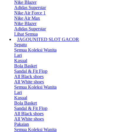
Nike Blazer
Adidas Superstar
Nike Air Force 1
Nike Air Max
Nike Blazer
Adidas Superstar
Lihat Semua
JAGOUNITED SLOT GACOR
Sepatu
Semua Koleksi Wanita
Lari
Kasual
Bola Basket
Sandal & Fit Flop
All Black shoes
All White shoes
Semua Koleksi Wanita
Lari
Kasual
Bola Basket
Sandal & Fit Flop
All Black shoes
All White shoes
Pakaian
Semua Koleksi Wanita